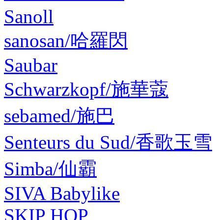
Sanoll
sanosan/哈羅閃
Saubar
Schwarzkopf/施華蔻
sebamed/施巴
Senteurs du Sud/香歌玉雪
Simba/仙霸
SIVA Babylike
SKIP HOP