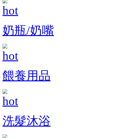
奶瓶/奶嘴
餵養用品
洗髮沐浴