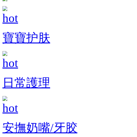
寶寶护肤
日常護理
安撫奶嘴/牙胶