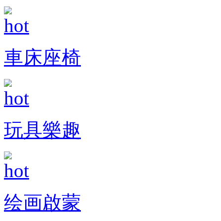
車床座椅
玩具樂趣
绘画啟蒙