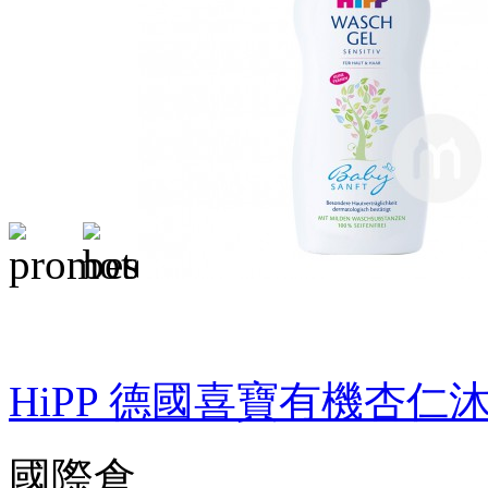
HiPP 德國喜寶有機杏仁
國際倉