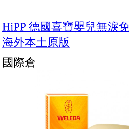
HiPP 德國喜寶嬰兒無
海外本土原版
國際倉