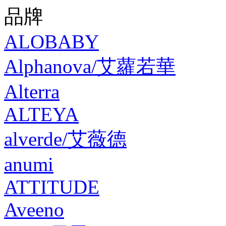
品牌
ALOBABY
Alphanova/艾蘿若華
Alterra
ALTEYA
alverde/艾薇德
anumi
ATTITUDE
Aveeno