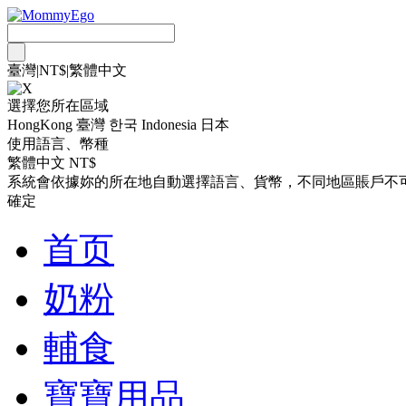
臺灣
|
NT$
|
繁體中文
選擇您所在區域
HongKong
臺灣
한국
Indonesia
日本
使用語言、幣種
繁體中文 NT$
系統會依據妳的所在地自動選擇語言、貨幣，不同地區賬戶不
確定
首页
奶粉
輔食
寶寶用品