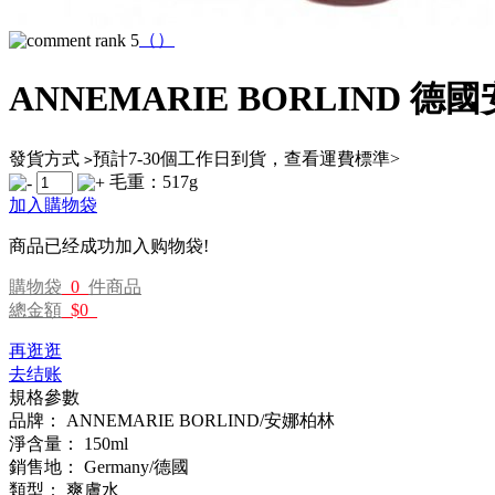
（
）
ANNEMARIE BORLIN
發貨方式
預計7-30個工作日到貨，查看運費標準>
>
毛重：517g
加入購物袋
商品已经成功加入购物袋!
購物袋
0
件商品
總金額
$0
再逛逛
去结账
規格參數
品牌：
ANNEMARIE BORLIND/安娜柏林
淨含量：
150ml
銷售地：
Germany/德國
類型：
爽膚水