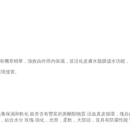
20多種珍貴的有機草精華，強效由外而內保濕，並活化皮膚水脂膜儲水
環境侵害。
 滋養保濕和軟化 銀杏含有豐富的黃酮類物質-活血真皮循環，塊
物，結合水分 玫瑰-強化，光滑，柔軟，大部頭，並具有防腐性能 