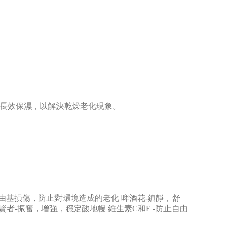
功能，長效保濕，以解決乾燥老化現象。
自由基損傷，防止對環境造成的老化 啤酒花-鎮靜，舒
賢者-振奮，增強，穩定酸地幔 維生素C和E -防止自由