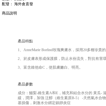
配發：
海外倉直發
商品說明
產品特點
1、AnneMarie Borlind玫瑰爽膚水，採用
2、於皮膚表形成保護膜，防止水份流失，對抗有害
3、富含維他命C，使肌膚嫩白、明亮。
產品參數
成分：鱷梨-維生素A和E，補充和結合水分的 黃瓜-
緩，潤澤，加強 泛醇（維生素原B-5） -天然氣水合
基損傷，刺激水分綁定鎮靜炎症