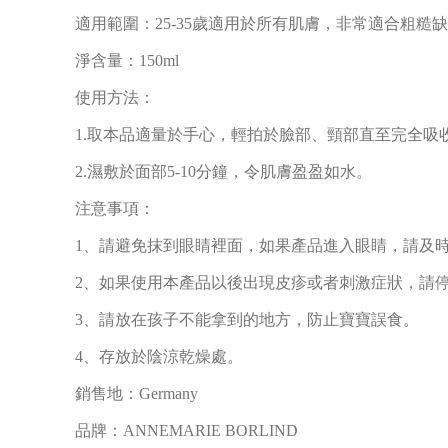
適用範圍：25-35歲適用於所有肌膚，非常適合粗糙
淨含量：150ml
使用方法：
1.取本品適量於手心，輕拍於臉部、頸部直至完全吸
2.濕敷於面部5-10分鐘，令肌膚盈盈如水。
注意事項：
1、請避免抹到眼睛裡面，如果產品進入眼睛，請及
2、如果使用本產品以後出現皮疹或者刺激症狀，請
3、請放在孩子不能拿到的地方，防止寶寶誤食。
4、存放於陰涼乾燥處。
銷售地：Germany
品牌：ANNEMARIE BORLIND