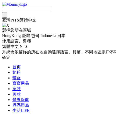
臺灣
|
NT$
|
繁體中文
選擇您所在區域
HongKong
臺灣
한국
Indonesia
日本
使用語言、幣種
繁體中文 NT$
系統會依據妳的所在地自動選擇語言、貨幣，不同地區賬戶不
確定
首页
奶粉
輔食
寶寶用品
童裝
美妝
營養保健
媽媽用品
生活LIFE