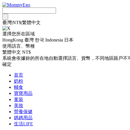
臺灣
|
NT$
|
繁體中文
選擇您所在區域
HongKong
臺灣
한국
Indonesia
日本
使用語言、幣種
繁體中文 NT$
系統會依據妳的所在地自動選擇語言、貨幣，不同地區賬戶不
確定
首页
奶粉
輔食
寶寶用品
童裝
美妝
營養保健
媽媽用品
生活LIFE