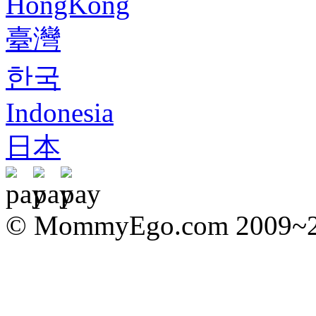
HongKong
臺灣
한국
Indonesia
日本
© MommyEgo.com 2009~202